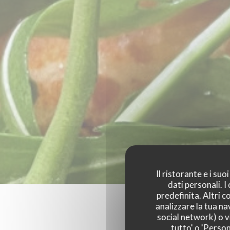
Il ristorante e i su
dati personali. 
predefinita. Altri 
analizzare la tua na
social network) o vi
tutto' o 'Person