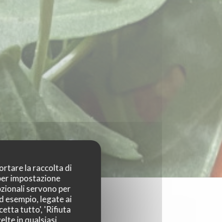
ortare la raccolta di
 per impostazione
pzionali servono per
ad esempio, legate ai
etta tutto', 'Rifiuta
elte in qualsiasi