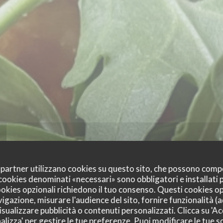
oi partner utilizzano cookies su questo sito, che possono comp
I cookies denominati «necessari» sono obbligatori e installati
cookies opzionali richiedono il tuo consenso. Questi cookies o
vigazione, misurare l'audience del sito, fornire funzionalità (
sualizzare pubblicità o contenuti personalizzati. Clicca su 'Acc
alizza' per gestire le tue preferenze. Puoi modificare le tue sc