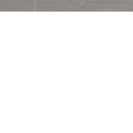
Cuisine
Cuisine Fraîche Italien
Type de restaurant
Trattoria, Pizze
Services
Terrasse
Moyens de paiement
Apple Pay, Paiement Sans Contact, Euroca
restaurant, Espèces, Visa, Ca