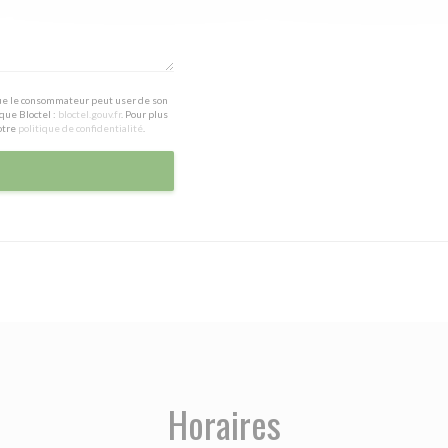
 que le consommateur peut user de son
que Bloctel :
bloctel.gouv.fr
. Pour plus
otre
politique de confidentialité
.
Horaires