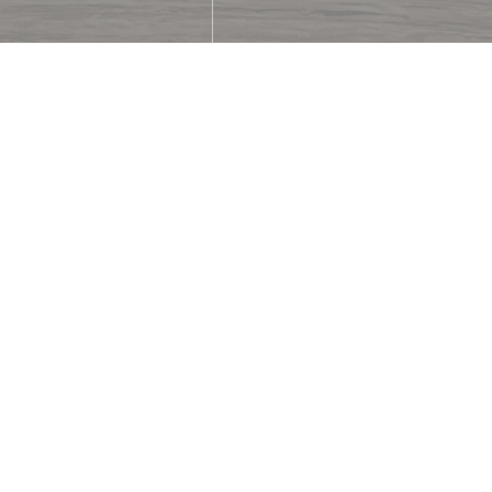
ne
rd/Mastercard, Titres
rte Bleue