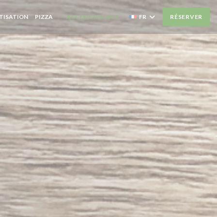
((OUVRE UNE NOUVELLE FENÊTRE))
TISATION
PIZZA
ACCÈS/CONTACT
FR
RÉSERVER
((OUVRE UNE NOUVELLE FENÊTRE))